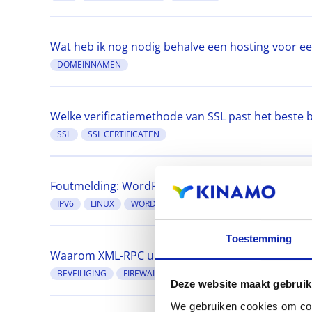
Wat heb ik nog nodig behalve een hosting voor e
DOMEINNAMEN
Welke verificatiemethode van SSL past het beste bi
SSL
SSL CERTIFICATEN
Foutmelding: WordPress kon geen beveiligde ve
IPV6
LINUX
WORDPRESS
Toestemming
Waarom XML-RPC uitschakelen in Wordpress?
BEVEILIGING
FIREWALL
WORDPRESS
Deze website maakt gebruik
We gebruiken cookies om cont