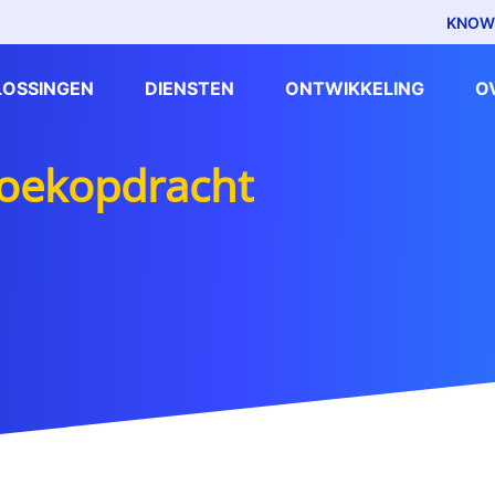
KNOW
LOSSINGEN
DIENSTEN
ONTWIKKELING
O
zoekopdracht