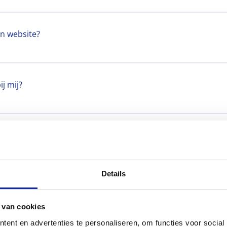
en website?
j mij?
rbinding maken met WordPress.org
Details
 van cookies
ent en advertenties te personaliseren, om functies voor social