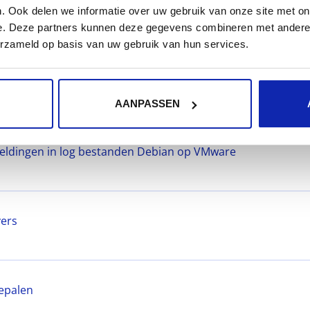
. Ook delen we informatie over uw gebruik van onze site met on
tform via FTP/TLS (FTP-S)
e. Deze partners kunnen deze gegevens combineren met andere i
erzameld op basis van uw gebruik van hun services.
et behulp van de cron service
AANPASSEN
meldingen in log bestanden Debian op VMware
vers
bepalen