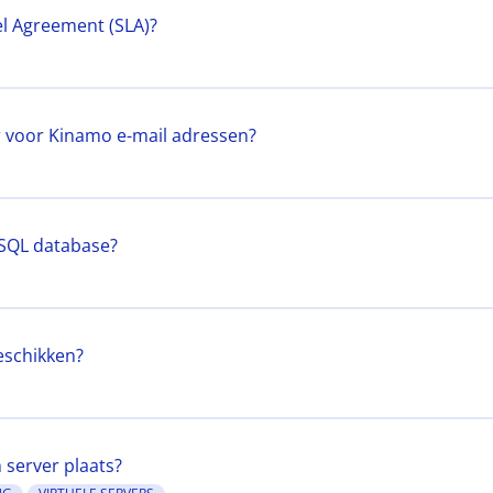
vel Agreement (SLA)?
r voor Kinamo e-mail adressen?
ySQL database?
beschikken?
n server plaats?