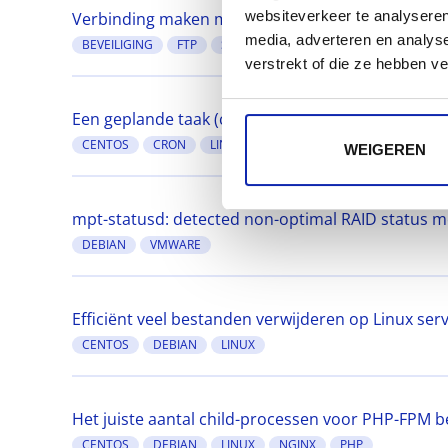
websiteverkeer te analyseren
Verbinding maken met het Kinamo web hosting pla
media, adverteren en analys
BEVEILIGING
FTP
SSL
verstrekt of die ze hebben v
Een geplande taak (cron job) instellen op Linux m
CENTOS
CRON
LINUX
WEIGEREN
mpt-statusd: detected non-optimal RAID status 
DEBIAN
VMWARE
Efficiënt veel bestanden verwijderen op Linux ser
CENTOS
DEBIAN
LINUX
Het juiste aantal child-processen voor PHP-FPM 
CENTOS
DEBIAN
LINUX
NGINX
PHP