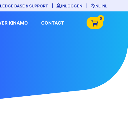
LEDGE BASE & SUPPORT
INLOGGEN
NL-NL
0
VER KINAMO
CONTACT