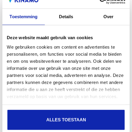
Nginx - SSL certificaataanvraag (CSR) genereren
CSR
LINUX
NGINX
OPENSSL
Toestemming
Details
Over
Lighttpd - SSL certificaat installeren
Deze website maakt gebruik van cookies
LIGHTTP
LINUX
We gebruiken cookies om content en advertenties te
personaliseren, om functies voor social media te bieden
en om ons websiteverkeer te analyseren. Ook delen we
Nginx - SSL certificaat installeren
informatie over uw gebruik van onze site met onze
LINUX
NGINX
partners voor social media, adverteren en analyse. Deze
partners kunnen deze gegevens combineren met andere
informatie die u aan ze heeft verstrekt of die ze hebben
verzameld op basis van uw gebruik van hun services.
ALLES TOESTAAN