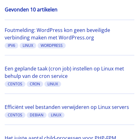
Gevonden 10 artikelen
Foutmelding: WordPress kon geen beveiligde
verbinding maken met WordPress.org
IPV6
LINUX
WORDPRESS
Een geplande taak (cron job) instellen op Linux met
behulp van de cron service
CENTOS
CRON
LINUX
Efficiënt veel bestanden verwijderen op Linux servers
CENTOS
DEBIAN
LINUX
Het juiste aantal child-processen voor PHP-FPM