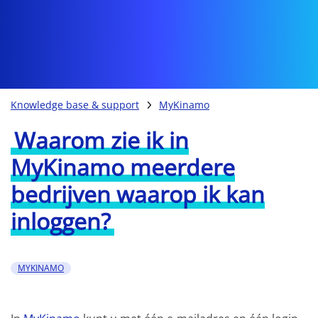
Knowledge base & support
MyKinamo
Waarom zie ik in
MyKinamo meerdere
bedrijven waarop ik kan
inloggen?
MYKINAMO