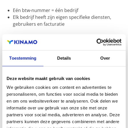
Eén btw‑nummer = één bedrijf
Elk bedrijf heeft zijn eigen specifieke diensten,
gebruikers en facturatie
Zo behoudt u altijd een duidelijk overzicht, ook
wanneer u met meerdere bedrijven werkt.
Toestemming
Details
Over
Deze website maakt gebruik van cookies
Verwante artikelen
We gebruiken cookies om content en advertenties te
personaliseren, om functies voor social media te bieden
en om ons websiteverkeer te analyseren. Ook delen we
Hoe pas ik mijn bedrijfsgegevens aan?
informatie over uw gebruik van onze site met onze
partners voor social media, adverteren en analyse. Deze
partners kunnen deze gegevens combineren met andere