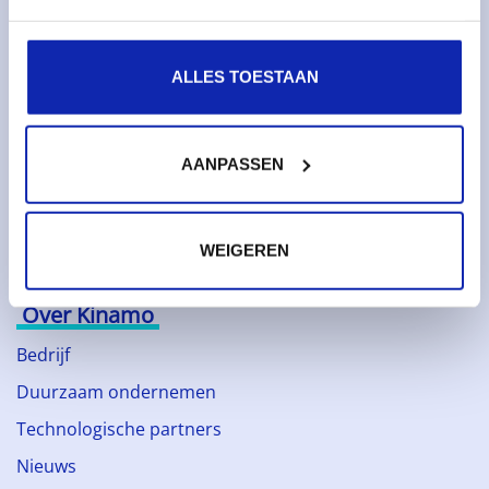
Monitoring & metrics
Cloud servers
ALLES TOESTAAN
Cloudopslag
Diensten
AANPASSEN
Domeinnamen
SSL certificaten
WEIGEREN
Web hosting
Over Kinamo
Bedrijf
Duurzaam ondernemen
Technologische partners
Nieuws