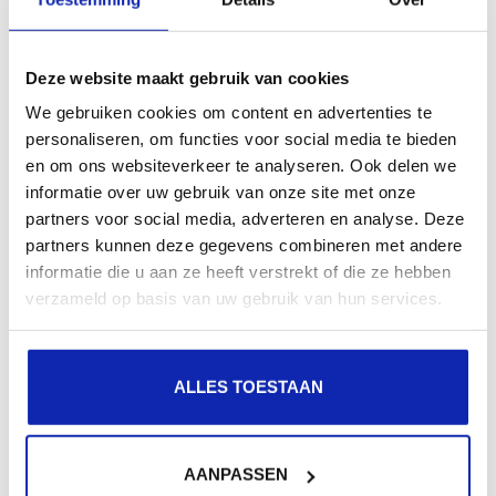
Status: Directory listing of "/" successful
Deze website maakt gebruik van cookies
Mocht dit niet lukken dan kan dit eventueel te maken
We gebruiken cookies om content en advertenties te
hebben met een firewall instelling aan uw zijde. FTP
personaliseren, om functies voor social media te bieden
met TLS maakt immers gebruik van
poort 21
en Passive
en om ons websiteverkeer te analyseren. Ook delen we
informatie over uw gebruik van onze site met onze
FTP, in combinatie met een
poort range van 30000 tot
partners voor social media, adverteren en analyse. Deze
31000
(TCP verkeer). Dit verkeer moet toegelaten zijn
partners kunnen deze gegevens combineren met andere
voor onze FTP server.
informatie die u aan ze heeft verstrekt of die ze hebben
verzameld op basis van uw gebruik van hun services.
ALLES TOESTAAN
Verwante artikelen
AANPASSEN
Hoe lang duurt het voordat ik kan gebruik