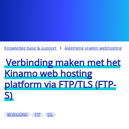
Knowledge base & support
Algemene vragen webhosting
Verbinding maken met het
Kinamo web hosting
platform via FTP/TLS (FTP-
S)
BEVEILIGING
FTP
SSL