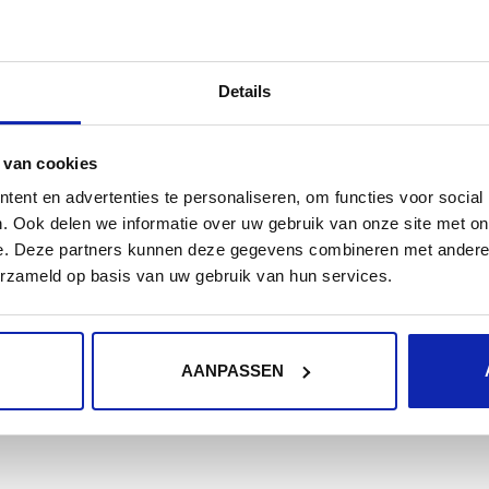
Op het moment van schrijven (07.12.2017) was er nog 
versie, voorlopig is dit dus de enige oplossing.
Details
Het schrijven van een custom action helpt ook niet me
 van cookies
Wordpress gaat.
ent en advertenties te personaliseren, om functies voor social
. Ook delen we informatie over uw gebruik van onze site met on
Wijzig het bestand
wp-includes/Requests/Transport/
e. Deze partners kunnen deze gegevens combineren met andere i
erzameld op basis van uw gebruik van hun services.
curl_setopt($this->handle, CURLOPT_RESOLVE, array
Dit is uiteraard een tijdelijke oplossing, maar zo kan u
AANPASSEN