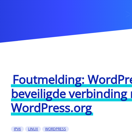
Foutmelding: WordPr
beveiligde verbindin
WordPress.org
IPV6
LINUX
WORDPRESS