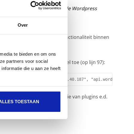
geen fix voor dit probleem in de Wordpress
Over
teen daat dit om een basis functionaliteit binnen
 media te bieden en om ons
ze partners voor social
cURL.php
en voeg volgende regel toe (op lijn 97):
nformatie die u aan ze heeft
("api.wordpress.org:80:66.155.40.187", "api.wordpress.or
 tenminste verder met installatie van plugins e.d.
ALLES TOESTAAN