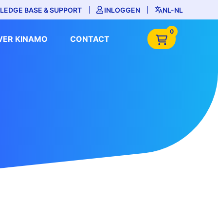
LEDGE BASE & SUPPORT
INLOGGEN
NL-NL
0
VER KINAMO
CONTACT