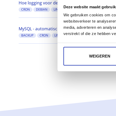
Hoe logging voor de cron daemon activeren op D
Deze website maakt gebruik
CRON
DEBIAN
LINUX
LOGGING
SETUP
We gebruiken cookies om cont
websiteverkeer te analyseren
media, adverteren en analys
MySQL - automatische backup van een database
verstrekt of die ze hebben v
BACKUP
CRON
LINUX
MARIADB
MYSQL
WEIGEREN