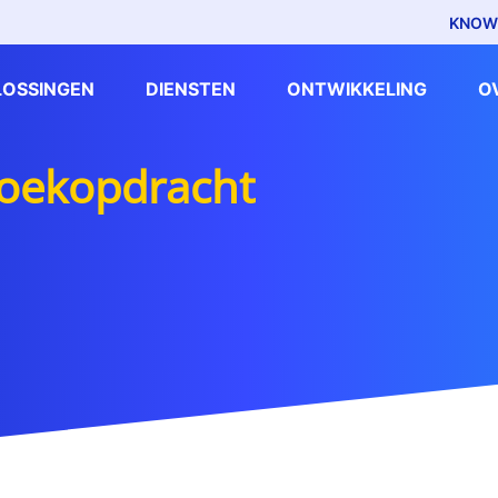
KNOW
LOSSINGEN
DIENSTEN
ONTWIKKELING
O
zoekopdracht