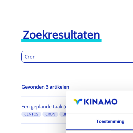
Zoekresultaten
Gevonden 3 artikelen
Een geplande taak (cron job) instellen op Linux m
CENTOS
CRON
LINUX
Toestemming