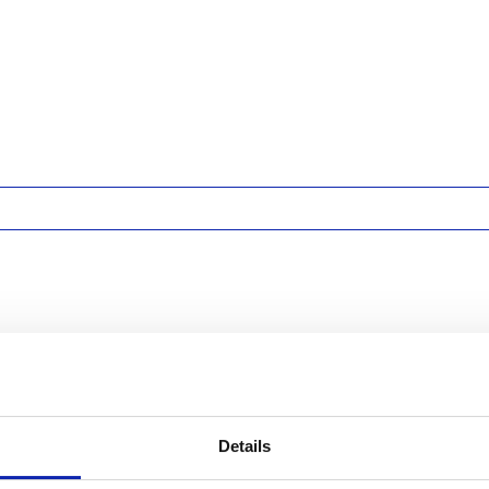
et behulp van de cron service
Details