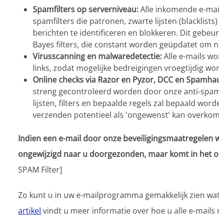
Spamfilters op serverniveau:
Alle inkomende e-ma
spamfilters die patronen, zwarte lijsten (blacklis
berichten te identificeren en blokkeren. Dit gebe
Bayes filters, die constant worden geüpdatet om
Virusscanning en malwaredetectie:
Alle e-mails w
links, zodat mogelijke bedreigingen vroegtijdig wo
Online checks via Razor en Pyzor, DCC en Spamha
streng gecontroleerd worden door onze anti-spam
lijsten, filters en bepaalde regels zal bepaald wor
verzenden potentieel als 'ongewenst' kan overko
Indien een e-mail door onze beveiligingsmaatregelen w
ongewijzigd naar u doorgezonden, maar komt in het o
SPAM Filter]
Zo kunt u in uw e-mailprogramma gemakkelijk zien wat
artikel
vindt u meer informatie over hoe u alle e-mails