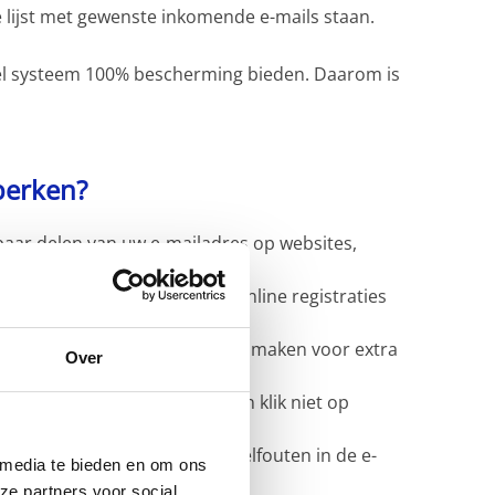
 lijst met gewenste inkomende e-mails staan.
el systeem 100% bescherming bieden. Daarom is
perken?
aar delen van uw e-mailadres op websites,
adres voor inschrijvingen en online registraties
 spam.
dressen op uw domein wilt aanmaken voor extra
Over
 van onbekende afzenders en klik niet op
 op ongewone verzoeken of spelfouten in de e-
 media te bieden en om ons
ze partners voor social