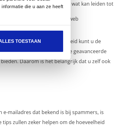
 dat uw e-mailadres actief is, wat kan leiden tot
nformatie die u aan ze heeft
 phishingberichten bij Safeonweb
ails kan melden
hier
en
hier
.
ing en uw eigen voorzichtigheid kunt u de
ALLES TOESTAAN
 veiliger maken. Ondanks deze geavanceerde
ieden. Daarom is het belangrijk dat u zelf ook
 e-mailadres dat bekend is bij spammers, is
e tips zullen zeker helpen om de hoeveelheid