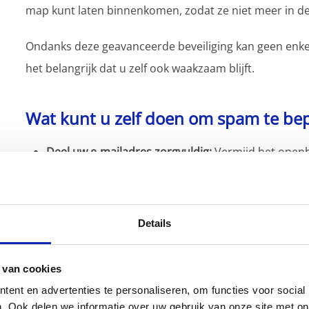
map kunt laten binnenkomen, zodat ze niet meer in de
Ondanks deze geavanceerde beveiliging kan geen enk
het belangrijk dat u zelf ook waakzaam blijft.
Wat kunt u zelf doen om spam te be
Deel uw e-mailadres zorgvuldig:
Vermijd het openb
forums en sociale media.
Gebruik een secundair e-mailadres of een tijdelijk 
om uw primaire e-mailadres te beschermen tegen
Neem contact
met ons op als u meerdere e-maila
Details
bescherming.
Wees alert op verdachte e-mails:
Open geen e-mails
verdachte links of bijlagen.
 van cookies
Controleer altijd het afzenderadres en wees alert
ent en advertenties te personaliseren, om functies voor social
mail.
. Ook delen we informatie over uw gebruik van onze site met on