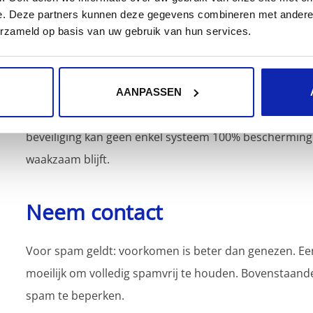
Reageer niet op spamberichten, omdat dit bevestigt
e. Deze partners kunnen deze gegevens combineren met andere i
nog meer spam.
erzameld op basis van uw gebruik van hun services.
Meld spam en phishing:
Meld verdachte e-mails en
Ontdek meer handige tips en hoe je verdachte em
Door de combinatie van Kinamo’s technische bescherm
AANPASSEN
impact van spam minimaliseren en uw e-mailomgeving
beveiliging kan geen enkel systeem 100% bescherming b
waakzaam blijft.
Neem contact
Voor spam geldt: voorkomen is beter dan genezen. Een
moeilijk om volledig spamvrij te houden. Bovenstaand
spam te beperken.