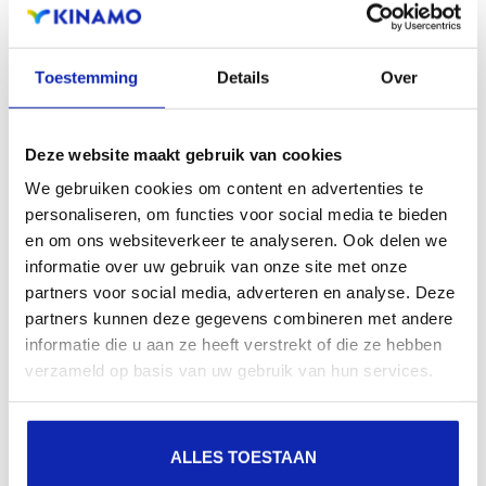
Verwante artikelen
Toestemming
Details
Over
Hoe pas ik mijn bedrijfsgegevens aan?
Deze website maakt gebruik van cookies
We gebruiken cookies om content en advertenties te
personaliseren, om functies voor social media te bieden
Via MyKinamo kan u eenvoudig de adresgegevens van
en om ons websiteverkeer te analyseren. Ook delen we
uw account aanpassen (straat, nummer, postcode en
informatie over uw gebruik van onze site met onze
partners voor social media, adverteren en analyse. Deze
stad).
partners kunnen deze gegevens combineren met andere
informatie die u aan ze heeft verstrekt of die ze hebben
verzameld op basis van uw gebruik van hun services.
Meer lezen
ALLES TOESTAAN