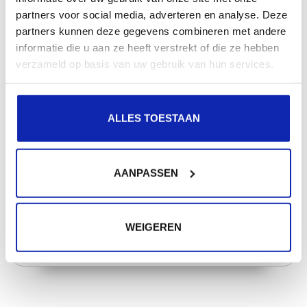
partners voor social media, adverteren en analyse. Deze
partners kunnen deze gegevens combineren met andere
Meer lezen
informatie die u aan ze heeft verstrekt of die ze hebben
verzameld op basis van uw gebruik van hun services.
ALLES TOESTAAN
Extra hulp nodig?
Werden niet al uw vragen beantwoord?
AANPASSEN
Geen nood, via een support aanvraag helpen wij u
graag verder!
WEIGEREN
SUPPORT AANVRAAG INDIENEN