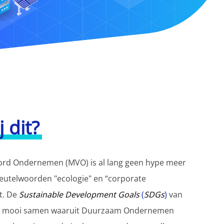
 dit?
ord Ondernemen (MVO) is al lang geen hype meer
leutelwoorden "ecologie" en “corporate
gt. De
Sustainable Development Goals
(
SDGs
)
van
en mooi samen waaruit Duurzaam Ondernemen