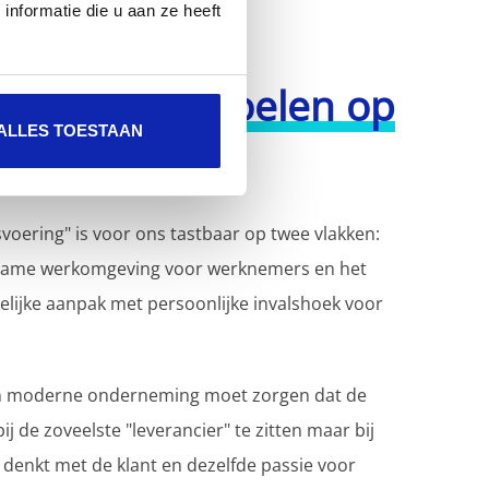
nformatie die u aan ze heeft
t is je goedvoelen op
ALLES TOESTAAN
r!
voering" is voor ons tastbaar op twee vlakken:
name werkomgeving voor werknemers en het
elijke aanpak met persoonlijke invalshoek voor
een moderne onderneming moet zorgen dat de
bij de zoveelste "leverancier" te zitten maar bij
denkt met de klant en dezelfde passie voor