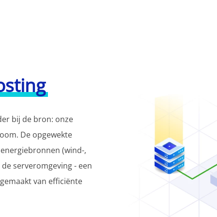
osting
der bij de bron: onze
troom. De opgewekte
 energiebronnen (wind-,
n de serveromgeving - een
 gemaakt van efficiënte