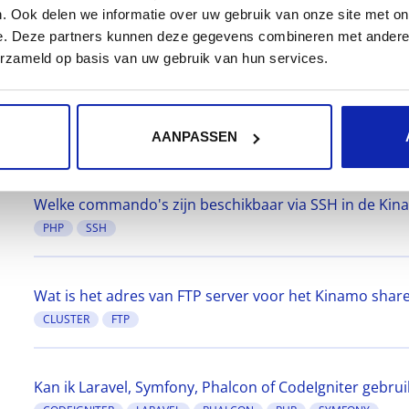
. Ook delen we informatie over uw gebruik van onze site met on
Welke types websites kan ik bij Kinamo hosten?
e. Deze partners kunnen deze gegevens combineren met andere i
PHP
erzameld op basis van uw gebruik van hun services.
Verbinding maken met het Kinamo web hosting platfor
BEVEILIGING
FTP
SSL
AANPASSEN
Welke commando's zijn beschikbaar via SSH in de Ki
PHP
SSH
Wat is het adres van FTP server voor het Kinamo shar
CLUSTER
FTP
Kan ik Laravel, Symfony, Phalcon of CodeIgniter gebru