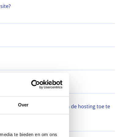
site?
Over
e aanwezig om mijn website aan de hosting toe te
 media te bieden en om ons