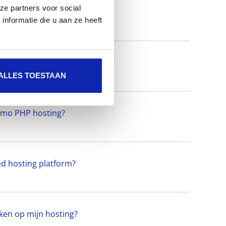
ze partners voor social
nformatie die u aan ze heeft
m via FTP/TLS (FTP-S)
ALLES TOESTAAN
namo PHP hosting?
ed hosting platform?
iken op mijn hosting?