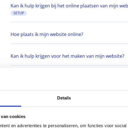
Kan ik hulp krijgen bij het online plaatsen van mijn web
SETUP
Hoe plaats ik mijn website online?
Kan ik hulp krijgen voor het maken van mijn website?
Wat als ik over de limiet van mijn pakket ga?
Details
Is er een configuratiepaneel of een vergelijkbare opti
voegen?
SETUP
 van cookies
ent en advertenties te personaliseren, om functies voor social