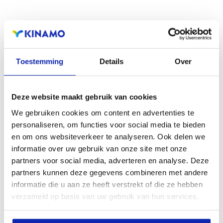
Wat is hosting of webhosting?
Toestemming
Details
Over
Wie een website op Internet beschikbaar wil stellen,
Deze website maakt gebruik van cookies
dient deze op een server te plaatsen. Deze server moet
We gebruiken cookies om content en advertenties te
personaliseren, om functies voor social media te bieden
steeds beschikbaar...
en om ons websiteverkeer te analyseren. Ook delen we
informatie over uw gebruik van onze site met onze
partners voor social media, adverteren en analyse. Deze
Meer lezen
partners kunnen deze gegevens combineren met andere
informatie die u aan ze heeft verstrekt of die ze hebben
verzameld op basis van uw gebruik van hun services.
Hoe gebruik ik SSH?