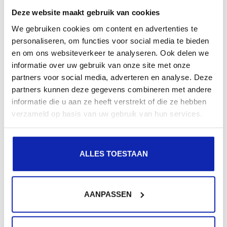
Deze website maakt gebruik van cookies
We gebruiken cookies om content en advertenties te
Hoe gebruik ik SSH?
personaliseren, om functies voor social media te bieden
en om ons websiteverkeer te analyseren. Ook delen we
informatie over uw gebruik van onze site met onze
partners voor social media, adverteren en analyse. Deze
partners kunnen deze gegevens combineren met andere
SSH ook gekend als Secure Shell is een protocol
informatie die u aan ze heeft verstrekt of die ze hebben
waarmee het mogelijk is om op een veilige manier
verzameld op basis van uw gebruik van hun services.
machines te...
ALLES TOESTAAN
Meer lezen
AANPASSEN