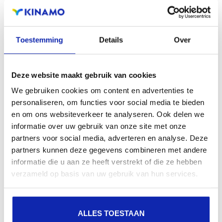
Toestemming
Details
Over
Wie een website op Internet beschikbaar wil stellen,
dient deze op een server te plaatsen. Deze server moet
Deze website maakt gebruik van cookies
steeds beschikbaar...
We gebruiken cookies om content en advertenties te
personaliseren, om functies voor social media te bieden
en om ons websiteverkeer te analyseren. Ook delen we
Meer lezen
informatie over uw gebruik van onze site met onze
partners voor social media, adverteren en analyse. Deze
partners kunnen deze gegevens combineren met andere
informatie die u aan ze heeft verstrekt of die ze hebben
Hoe gebruik ik SSH?
verzameld op basis van uw gebruik van hun services.
ALLES TOESTAAN
SSH ook gekend als Secure Shell is een protocol