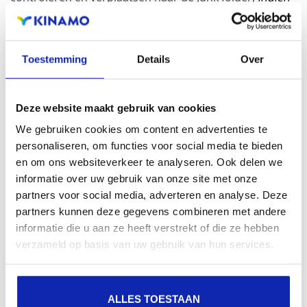
deze als onderwerp Kinamo SPAM filter bevatten
!
Klik op
Settings
Toestemming
Details
Over
Klik op
Filters
Klik onderaan bij
Filter sets
op
+
om een nieuwe
groep filters aan te maken.
Deze website maakt gebruik van cookies
Geef de nieuwe groep een naam bijvoorbeeld
Junk
.
We gebruiken cookies om content en advertenties te
Klik onderaan op
Save
personaliseren, om functies voor social media te bieden
Klik op de aangemaakte groep, klik vervolgens
en om ons websiteverkeer te analyseren. Ook delen we
onderaan op het
tandwiel
en kies
Enable/Disable
informatie over uw gebruik van onze site met onze
om die nieuwe groep te activeren.
partners voor social media, adverteren en analyse. Deze
Klik dan onderaan bij
filters
op
+
om een nieuwe
partners kunnen deze gegevens combineren met andere
filter aan te maken.
informatie die u aan ze heeft verstrekt of die ze hebben
Geef de nieuwe filter een naam bijvoorbeeld
Junk
.
verzameld op basis van uw gebruik van hun services.
ALLES TOESTAAN