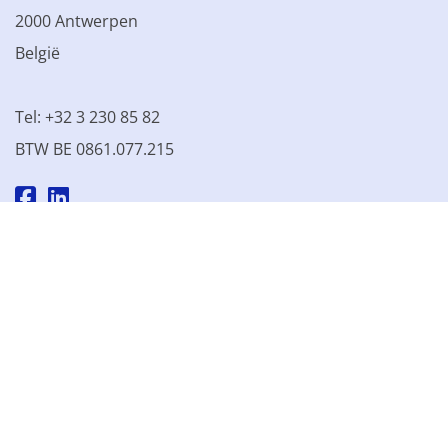
2000 Antwerpen
België
Tel: +32 3 230 85 82
BTW BE 0861.077.215
© 2003 - 2026 Kinamo NV
Alle prijzen excl. btw
Algemene
voorwaarden
Verkoopsvoorwaarden
Privacyverklaring