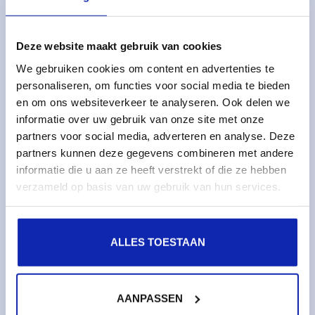
Oplossingen
Managed services
Deze website maakt gebruik van cookies
Dedicated servers
We gebruiken cookies om content en advertenties te
Monitoring & metrics
personaliseren, om functies voor social media te bieden
Cloud servers
en om ons websiteverkeer te analyseren. Ook delen we
informatie over uw gebruik van onze site met onze
Cloudopslag
partners voor social media, adverteren en analyse. Deze
partners kunnen deze gegevens combineren met andere
Diensten
informatie die u aan ze heeft verstrekt of die ze hebben
Domeinnamen
verzameld op basis van uw gebruik van hun services.
SSL certificaten
Web hosting
ALLES TOESTAAN
Over Kinamo
Bedrijf
AANPASSEN