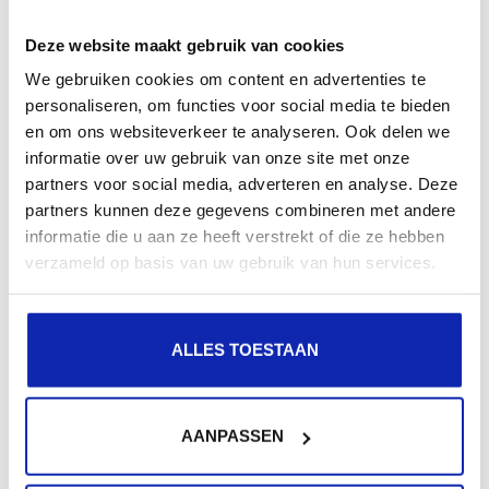
Slotje voor domeinnaam
Deze website maakt gebruik van cookies
Het certificaat markeert uw website met een
We gebruiken cookies om content en advertenties te
slotje wat staat voor een "veilige" website.
personaliseren, om functies voor social media te bieden
Uw website zal dus niet langer als "Niet
en om ons websiteverkeer te analyseren. Ook delen we
informatie over uw gebruik van onze site met onze
veilig" gemarkeerd worden!
partners voor social media, adverteren en analyse. Deze
partners kunnen deze gegevens combineren met andere
Verhoogd vertrouwen
informatie die u aan ze heeft verstrekt of die ze hebben
verzameld op basis van uw gebruik van hun services.
Door gebruik te maken van een SSL
certificaat worden gegevens tussen client en
ALLES TOESTAAN
server beveiligd verzonden.
Dit zorgt voor meer vertrouwen bij
bezoekers.
AANPASSEN