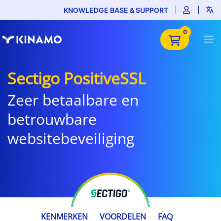
KNOWLEDGE BASE & SUPPORT
0
Sectigo PositiveSSL
Zeer betaalbare en
betrouwbare
websitebeveiliging
€ 22,99
KENMERKEN
VOORDELEN
FAQ
/ jaar