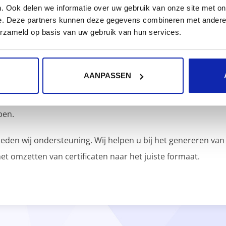
VOORDELIGE PRIJZEN
. Ook delen we informatie over uw gebruik van onze site met on
e. Deze partners kunnen deze gegevens combineren met andere i
erzameld op basis van uw gebruik van hun services.
AANPASSEN
kent begeleiding bij het kiezen van het juiste certificaat. U
k SSL-certificaat het best bij uw behoeften past. Heeft u al
pen.
eden wij ondersteuning. Wij helpen u bij het genereren van h
het omzetten van certificaten naar het juiste formaat.