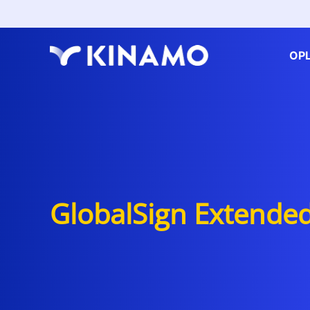
OP
GlobalSign Extende