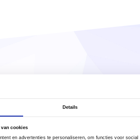
ij Kinamo uw SSL certific
Details
 van cookies
ent en advertenties te personaliseren, om functies voor social