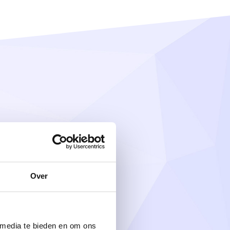
aat kopen
Over
 media te bieden en om ons