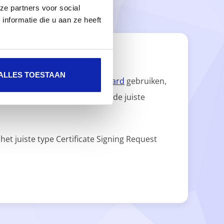
PROFESSIONEEL AANBOD
ze partners voor social
nformatie die u aan ze heeft
ALLES TOESTAAN
 kunt hiervoor onze
handige wizard
gebruiken,
snog vragen of twijfelt u over de juiste
et juiste type Certificate Signing Request