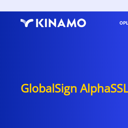
OP
GlobalSign AlphaSSL