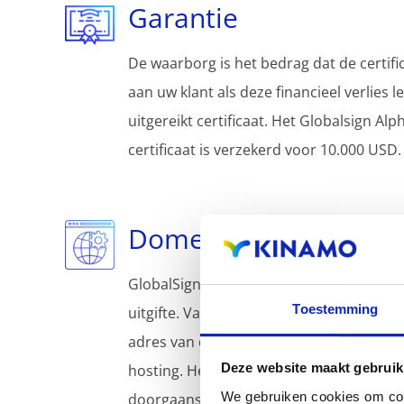
Garantie
De waarborg is het bedrag dat de certifi
aan uw klant als deze financieel verlies l
uitgereikt certificaat. Het Globalsign Al
certificaat is verzekerd voor 10.000 USD.
Domein validatie
GlobalSign valideert de eigendom van h
Toestemming
uitgifte. Validatie kan aan de hand van 
adres van de eigenaar of een verificatie
Deze website maakt gebruik
hosting. Het Globalsign AlphaSSL Wildcar
We gebruiken cookies om cont
doorgaans in enkele minuten afgeleverd