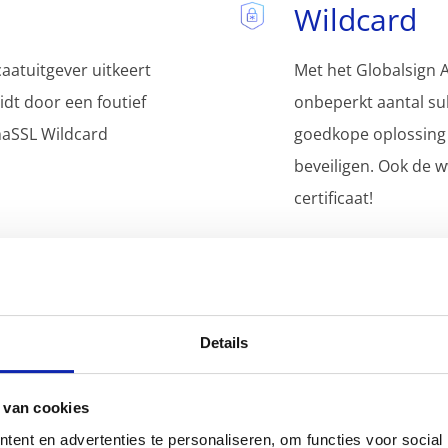
Wildcard
caatuitgever uitkeert
Met het Globalsign A
eidt door een foutief
onbeperkt aantal s
phaSSL Wildcard
goedkope oplossing
beveiligen. Ook de w
certificaat!
Onbeperkte
et domein voor de
Dit certificaat mag 
Details
een DNS record, e-mail
geïnstalleerd worden
bestand op de website
load balancers, of v
 van cookies
d certificaat wordt
(subdomeinen).
ent en advertenties te personaliseren, om functies voor social
.