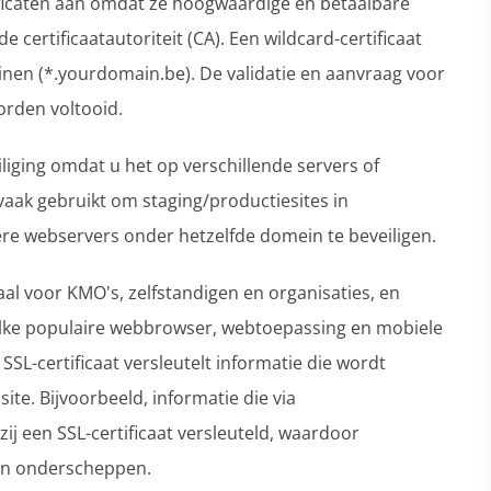
ficaten aan omdat ze hoogwaardige en betaalbare
 certificaatautoriteit (CA). Een wildcard-certificaat
nen (*.yourdomain.be). De validatie en aanvraag voor
orden voltooid.
iliging omdat u het op verschillende servers of
aak gebruikt om staging/productiesites in
re webservers onder hetzelfde domein te beveiligen.
aal voor KMO's, zelfstandigen en organisaties, en
. Elke populaire webbrowser, webtoepassing en mobiele
SSL-certificaat versleutelt informatie die wordt
te. Bijvoorbeeld, informatie die via
j een SSL-certificaat versleuteld, waardoor
en onderscheppen.