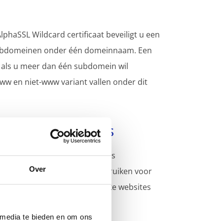
lphaSSL Wildcard certificaat beveiligt u een
ubdomeinen onder één domeinnaam. Een
 als u meer dan één subdomein wil
ww en niet-www variant vallen onder dit
 server licenties
op een onbeperkt aantal servers
Over
, wat u toelaat om het te gebruiken voor
oor verschillende onafhankelijke websites
 media te bieden en om ons