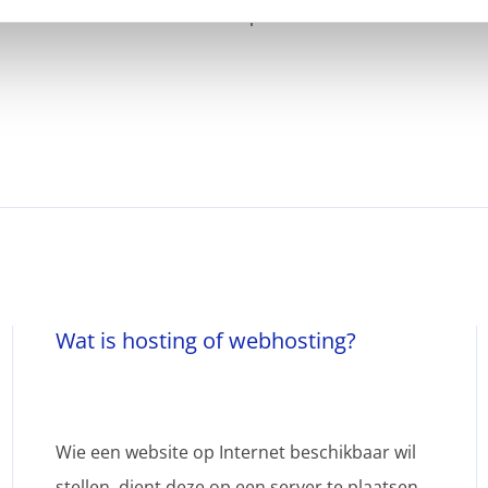
Als alternatief kan u de replaces in de database doen.
Wat is hosting of webhosting?
Wie een website op Internet beschikbaar wil
stellen, dient deze op een server te plaatsen.