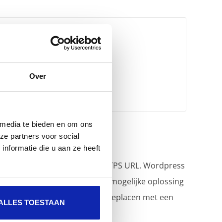
Over
 media te bieden en om ons
ze partners voor social
nformatie die u aan ze heeft
ngen aan te passen naar een HTTPS URL. Wordpress
edig pad in de database. Een mogelijke oplossing
ze plugin zal de nodige URL's replacen met een
ALLES TOESTAAN