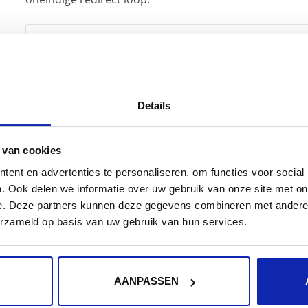
<IfModule mod_rewrite.c>

RewriteEngine On

RewriteCond % !https

RewriteCond % off

Details
RewriteRule ^ https://%% [L,R=301]

</IfModule>
 van cookies
ent en advertenties te personaliseren, om functies voor social
Corrigeren HTTP content
. Ook delen we informatie over uw gebruik van onze site met on
e. Deze partners kunnen deze gegevens combineren met andere i
erzameld op basis van uw gebruik van hun services.
Tot slot dient u eventuele hard coded HTTP verwijzi
bewaard typisch zaken zoals afbeeldingen met een voll
is de
Wordpress SSL Insecure Content Fixer plugin
. De
AANPASSEN
HTTPS variant.