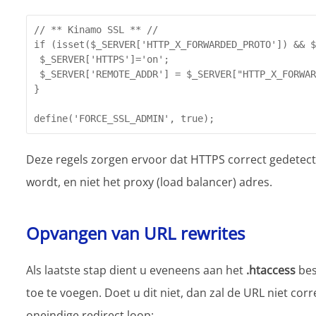
// ** Kinamo SSL ** //

if (isset($_SERVER['HTTP_X_FORWARDED_PROTO']) && $
 $_SERVER['HTTPS']='on';

 $_SERVER['REMOTE_ADDR'] = $_SERVER["HTTP_X_FORWAR
}

define('FORCE_SSL_ADMIN', true);
Deze regels zorgen ervoor dat HTTPS correct gedetect
wordt, en niet het proxy (load balancer) adres.
Opvangen van URL rewrites
Als laatste stap dient u eveneens aan het
.htaccess
bes
toe te voegen. Doet u dit niet, dan zal de URL niet co
oneindige redirect loop: