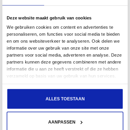
Berichten die verzonden worden naar een gmail.com
adres komen niet toe bij de ontvanger. De verzender
Deze website maakt gebruik van cookies
krijgt een foutmelding terug...
We gebruiken cookies om content en advertenties te
personaliseren, om functies voor social media te bieden
en om ons websiteverkeer te analyseren. Ook delen we
Meer lezen
informatie over uw gebruik van onze site met onze
partners voor social media, adverteren en analyse. Deze
partners kunnen deze gegevens combineren met andere
informatie die u aan ze heeft verstrekt of die ze hebben
Waarvoor dient een CAA DNS record?
verzameld op basis van uw gebruik van hun services.
ALLES TOESTAAN
CAA (Certification Authority Authorization) DNS-
records worden gebruikt om te controleren welke
AANPASSEN
certificaatautoriteiten gemachtigd zijn om SSL-