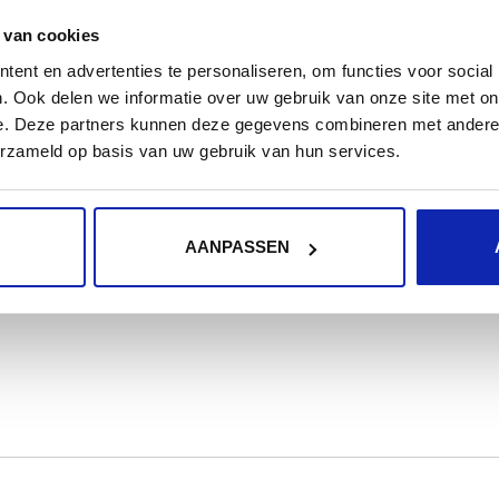
CAA (Certification Authority Authorization)
 van cookies
DNS-records worden gebruikt om te
ent en advertenties te personaliseren, om functies voor social
. Ook delen we informatie over uw gebruik van onze site met on
controleren welke certificaatautoriteiten
e. Deze partners kunnen deze gegevens combineren met andere i
gemachtigd zijn om SSL-certificaten uit te
erzameld op basis van uw gebruik van hun services.
geven voor...
AANPASSEN
Meer lezen