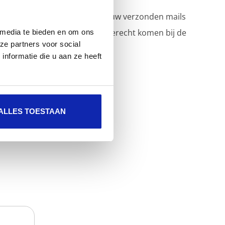
Als je wil vermijden dat jouw verzonden mails
in spam of junk mappen terecht komen bij de
 media te bieden en om ons
ze partners voor social
ontvanger voeg je...
nformatie die u aan ze heeft
ALLES TOESTAAN
Meer lezen