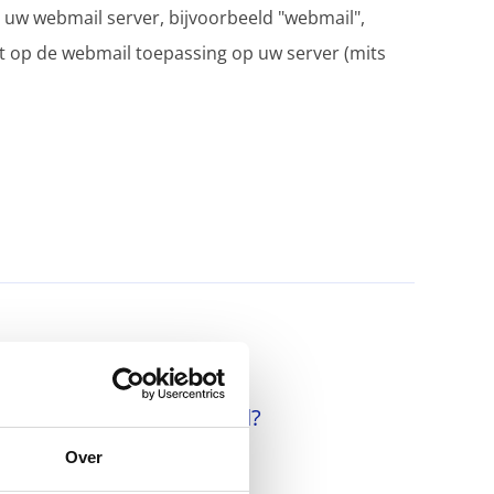
uw webmail server, bijvoorbeeld "webmail",
t op de webmail toepassing op uw server (mits
Wat is een SPF record?
Over