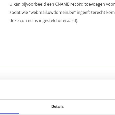
U kan bijvoorbeeld een CNAME record toevoegen voor 
zodat wie "webmail.uwdomein.be" ingeeft terecht kom
deze correct is ingesteld uiteraard).
Waarvoor dient een CAA DNS record?
Details