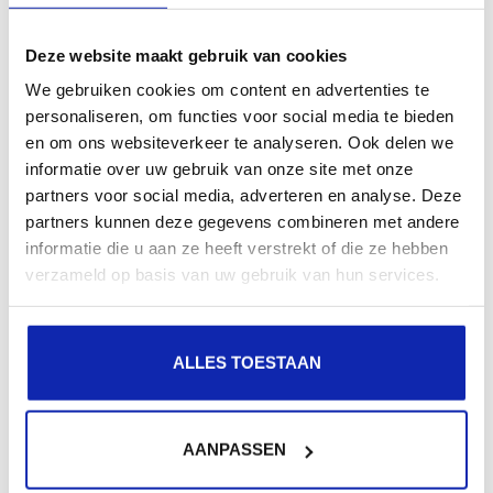
OpenSSL is het Zwitsers zakmes van het
Deze website maakt gebruik van cookies
certificaatmanagement, maar zoals bij elk goed
We gebruiken cookies om content en advertenties te
Zwitsers zakmes spendeer je overmatig veel tijd...
personaliseren, om functies voor social media te bieden
en om ons websiteverkeer te analyseren. Ook delen we
informatie over uw gebruik van onze site met onze
Meer lezen
partners voor social media, adverteren en analyse. Deze
partners kunnen deze gegevens combineren met andere
informatie die u aan ze heeft verstrekt of die ze hebben
verzameld op basis van uw gebruik van hun services.
Wat is een Certificate Authority (CA)?
ALLES TOESTAAN
Een Certificate Authority (CA) is een organisatie die
digitale certificaten aan personen of bedrijven verleent
AANPASSEN
na hun identiteit gecontroleerd te...