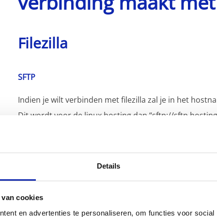
verbinding maakt met 
Filezilla
SFTP
Indien je wilt verbinden met filezilla zal je in het ho
Dit wordt voor de linux hosting dan “sftp://sftp.hostin
Details
Cyberduck
 van cookies
ent en advertenties te personaliseren, om functies voor social