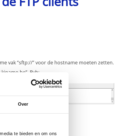
de FTP clients
stname vak “sftp://” voor de hostname moeten zetten.
g.kinamo.be”. Bvb:
Over
 media te bieden en om ons