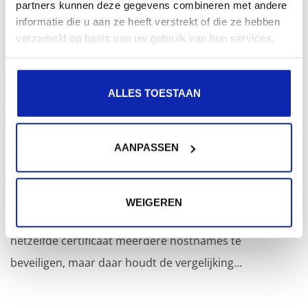
digitale certificaten aan personen of bedrijven verleent
partners kunnen deze gegevens combineren met andere
na hun identiteit gecontroleerd te...
informatie die u aan ze heeft verstrekt of die ze hebben
verzameld op basis van uw gebruik van hun services.
Meer lezen
ALLES TOESTAAN
Wat is het verschil tussen een Wildcard SSL
AANPASSEN
certificaat en een SAN SSL certificaat?
WEIGEREN
Beide types certificaten laten toe om met één en
hetzelfde certificaat meerdere hostnames te
beveiligen, maar daar houdt de vergelijking...