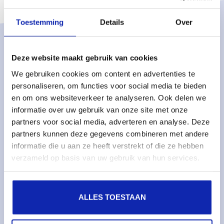
Toestemming
Details
Over
Oplossingen
Deze website maakt gebruik van cookies
Managed services
We gebruiken cookies om content en advertenties te
Dedicated servers
personaliseren, om functies voor social media te bieden
en om ons websiteverkeer te analyseren. Ook delen we
Monitoring & metrics
informatie over uw gebruik van onze site met onze
Cloud servers
partners voor social media, adverteren en analyse. Deze
partners kunnen deze gegevens combineren met andere
Cloudopslag
informatie die u aan ze heeft verstrekt of die ze hebben
verzameld op basis van uw gebruik van hun services.
Diensten
Domeinnamen
ALLES TOESTAAN
SSL certificaten
Web hosting