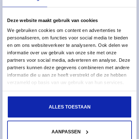
Oplossingen
Managed services
Deze website maakt gebruik van cookies
Dedicated servers
We gebruiken cookies om content en advertenties te
Monitoring & metrics
personaliseren, om functies voor social media te bieden
Cloud servers
en om ons websiteverkeer te analyseren. Ook delen we
informatie over uw gebruik van onze site met onze
Cloudopslag
partners voor social media, adverteren en analyse. Deze
partners kunnen deze gegevens combineren met andere
Diensten
informatie die u aan ze heeft verstrekt of die ze hebben
Domeinnamen
verzameld op basis van uw gebruik van hun services.
SSL certificaten
Web hosting
ALLES TOESTAAN
Over Kinamo
Bedrijf
AANPASSEN