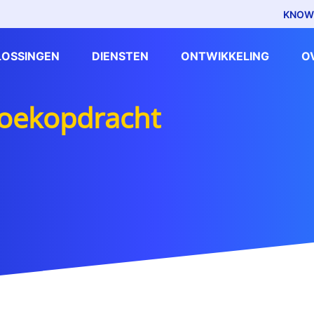
KNOW
LOSSINGEN
DIENSTEN
ONTWIKKELING
O
zoekopdracht