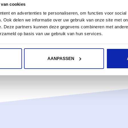
11
POP3
SMTP
 van cookies
ent en advertenties te personaliseren, om functies voor social
. Ook delen we informatie over uw gebruik van onze site met on
aande server (SMTP) gegevens.
e. Deze partners kunnen deze gegevens combineren met andere i
erzameld op basis van uw gebruik van hun services.
AANPASSEN