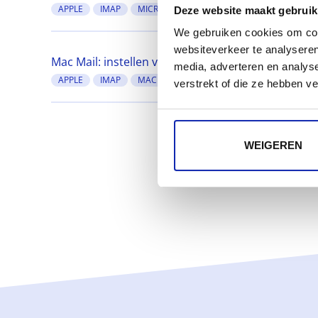
APPLE
IMAP
MICROSOFT OUTLOOK 2013
OUTLOOK 20
Deze website maakt gebruik
We gebruiken cookies om cont
websiteverkeer te analyseren
Mac Mail: instellen van inkomende (IMAP) en uitg
media, adverteren en analys
APPLE
IMAP
MAC MAIL
SETUP
SMTP
verstrekt of die ze hebben v
WEIGEREN