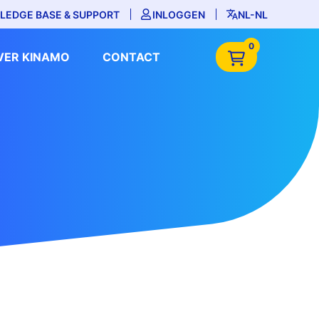
LEDGE BASE & SUPPORT
INLOGGEN
NL-NL
0
VER KINAMO
CONTACT