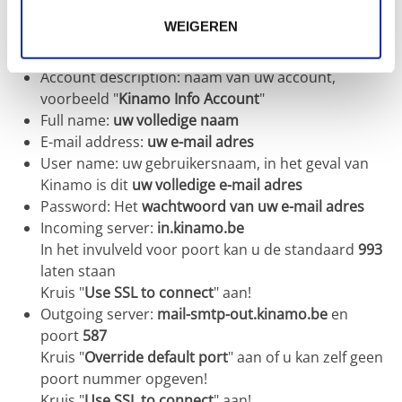
WEIGEREN
Geef volgende zaken in:
Account description: naam van uw account,
voorbeeld "
Kinamo Info Account
"
Full name:
uw volledige naam
E-mail address:
uw e-mail adres
User name: uw gebruikersnaam, in het geval van
Kinamo is dit
uw volledige e-mail adres
Password: Het
wachtwoord van uw e-mail adres
Incoming server:
in.kinamo.be
In het invulveld voor poort kan u de standaard
993
laten staan
Kruis "
Use SSL to connect
" aan!
Outgoing server:
mail-smtp-out.kinamo.be
en
poort
587
Kruis "
Override default port
" aan of u kan zelf geen
poort nummer opgeven!
Kruis "
Use SSL to connect
" aan!