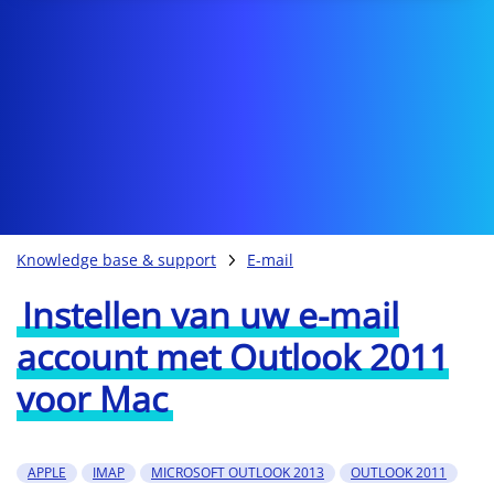
Knowledge base & support
E-mail
Instellen van uw e-mail
account met Outlook 2011
voor Mac
APPLE
IMAP
MICROSOFT OUTLOOK 2013
OUTLOOK 2011