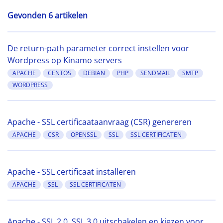
Gevonden 6 artikelen
De return-path parameter correct instellen voor
Wordpress op Kinamo servers
APACHE
CENTOS
DEBIAN
PHP
SENDMAIL
SMTP
WORDPRESS
Apache - SSL certificaataanvraag (CSR) genereren
APACHE
CSR
OPENSSL
SSL
SSL CERTIFICATEN
Apache - SSL certificaat installeren
APACHE
SSL
SSL CERTIFICATEN
Apache - SSL 2.0, SSL 3.0 uitschakelen en kiezen voor