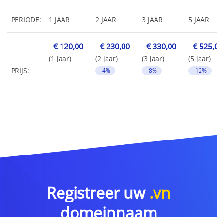
PERIODE:
1 JAAR
2 JAAR
3 JAAR
5 JAAR
€ 120,00
€ 230,00
€ 330,00
€ 525,
(1 jaar)
(2 jaar)
(3 jaar)
(5 jaar)
PRIJS:
-4%
-8%
-12%
Registreer uw
.vn
domeinnaam