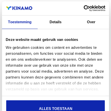
zichtbaarheid in zoekmachines, geografische
aanwezigheid en verbeterde aanwezigheid bij lokale
zoekresultaten in zoekmachines.
Toestemming
Details
Over
Registreer uw domeinnamen
Deze website maakt gebruik van cookies
We gebruiken cookies om content en advertenties te
personaliseren, om functies voor social media te bieden
en om ons websiteverkeer te analyseren. Ook delen we
informatie over uw gebruik van onze site met onze
partners voor social media, adverteren en analyse. Deze
.com
partners kunnen deze gegevens combineren met andere
informatie die u aan ze heeft verstrekt of die ze hebben
€ 14,29
Vanaf
/ jaar
verzameld op basis van uw gebruik van hun services.
ALLES TOESTAAN