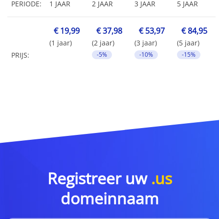
PERIODE:
1 JAAR
2 JAAR
3 JAAR
5 JAAR
€ 19,99
€ 37,98
€ 53,97
€ 84,95
(1 jaar)
(2 jaar)
(3 jaar)
(5 jaar)
PRIJS:
-5%
-10%
-15%
Registreer uw
.us
domeinnaam