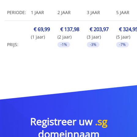
PERIODE:
1 JAAR
2 JAAR
3 JAAR
5 JAAR
€ 69,99
€ 137,98
€ 203,97
€ 324,9
(1 jaar)
(2 jaar)
(3 jaar)
(5 jaar)
PRIJS:
-1%
-3%
-7%
Registreer uw
.sg
domeinnaam