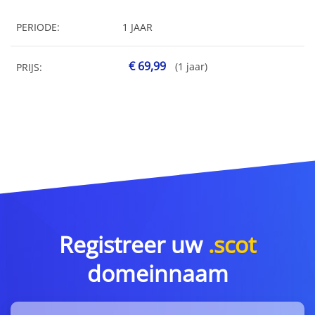
PERIODE:
1 JAAR
€ 69,99
(1 jaar)
PRIJS:
Registreer uw
.scot
domeinnaam