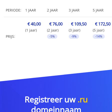
PERIODE:
1 JAAR
2 JAAR
3 JAAR
5 JAAR
€ 40,00
€ 76,00
€ 109,50
€ 172,50
(1 jaar)
(2 jaar)
(3 jaar)
(5 jaar)
PRIJS:
-5%
-9%
-14%
Registreer uw
.ru
domeinnaam