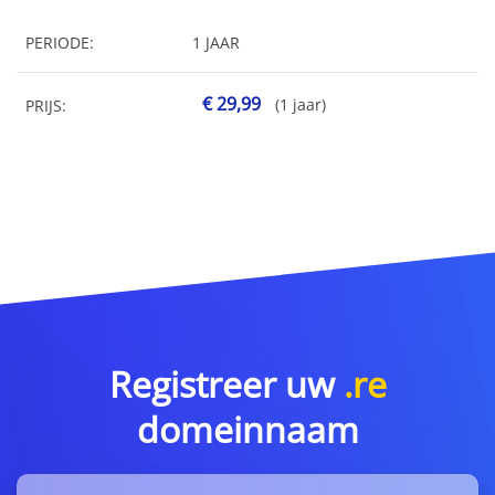
PERIODE:
1 JAAR
€ 29,99
(1 jaar)
PRIJS:
Registreer uw
.re
domeinnaam