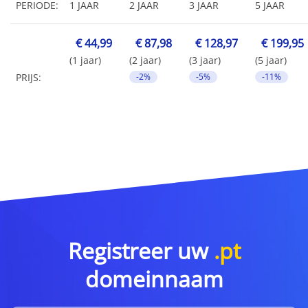
PERIODE:
1 JAAR
2 JAAR
3 JAAR
5 JAAR
€ 44,99
€ 87,98
€ 128,97
€ 199,95
(1 jaar)
(2 jaar)
(3 jaar)
(5 jaar)
PRIJS:
-2%
-5%
-11%
Registreer uw
.pt
domeinnaam