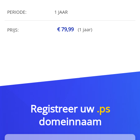
PERIODE:
1 JAAR
€ 79,99
(1 jaar)
PRIJS:
Registreer uw
.ps
domeinnaam