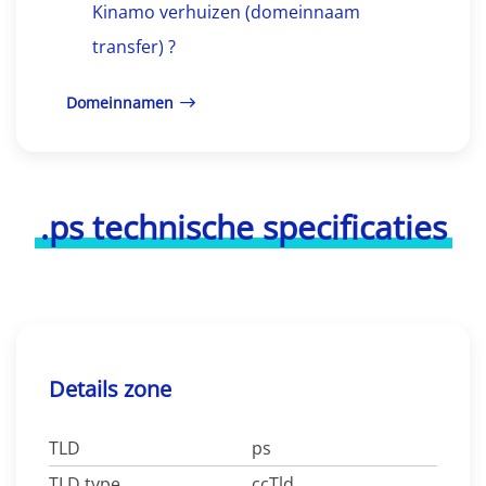
Kinamo verhuizen (domeinnaam
transfer) ?
Domeinnamen
.ps technische specificaties
Details zone
TLD
ps
TLD type
ccTld