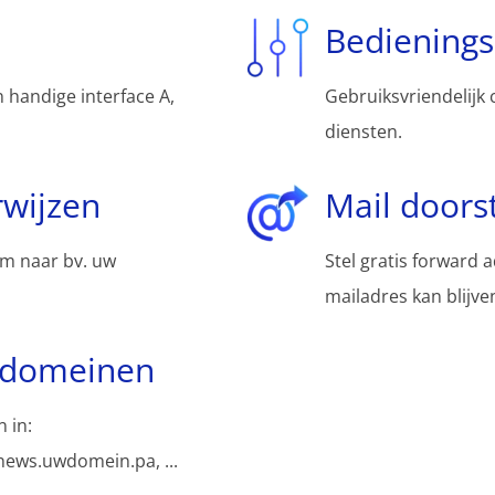
Bediening
 handige interface A,
Gebruiksvriendelijk 
diensten.
wijzen
Mail doors
m naar bv. uw
Stel gratis forward 
mailadres kan blijv
bdomeinen
 in:
ews.uwdomein.pa, ...