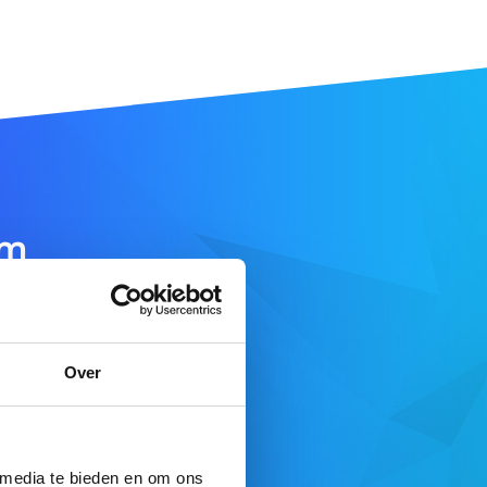
am
DOMEIN ZOEKEN
Over
e aanbod
 media te bieden en om ons