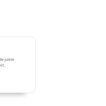
e juiste
ct.