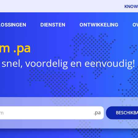
KNOW
LOSSINGEN
DIENSTEN
ONTWIKKELING
O
m .pa
 snel, voordelig en eenvoudig!
.pa
BESCHIKB