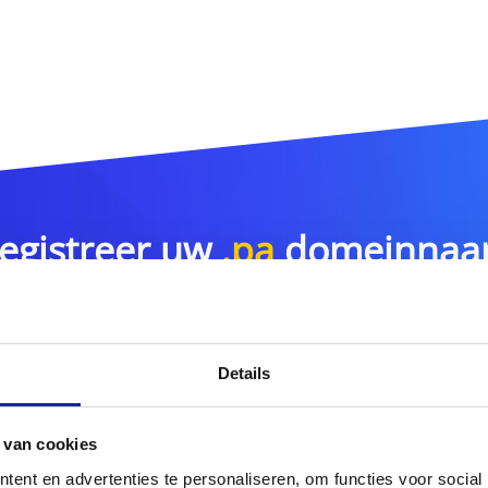
egistreer uw
.pa
domeinna
.pa
Details
r meer domeinnaamextensies?
 van cookies
Ontdek hier ons volledig
ent en advertenties te personaliseren, om functies voor social