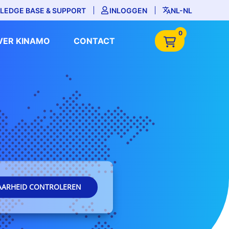
LEDGE BASE & SUPPORT
INLOGGEN
NL-NL
0
VER KINAMO
CONTACT
AARHEID CONTROLEREN