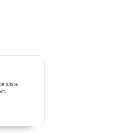
e juiste
ct.