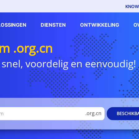
KNOW
LOSSINGEN
DIENSTEN
ONTWIKKELING
O
 .org.cn
 snel, voordelig en eenvoudig!
.org.cn
BESCHIKB