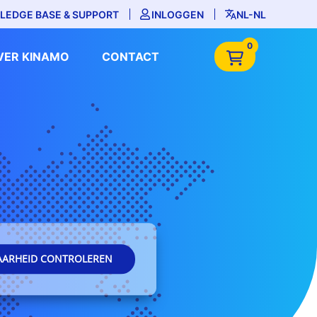
LEDGE BASE & SUPPORT
INLOGGEN
NL-NL
0
VER KINAMO
CONTACT
AARHEID CONTROLEREN