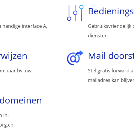
Bediening
 handige interface A,
Gebruiksvriendelijk 
diensten.
wijzen
Mail doors
m naar bv. uw
Stel gratis forward 
mailadres kan blijv
bdomeinen
 in:
rg.cn,