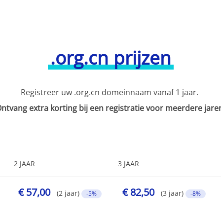
.org.cn prijzen
Registreer uw .org.cn domeinnaam vanaf 1 jaar.
ntvang extra korting bij een registratie voor meerdere jare
2 JAAR
3 JAAR
€ 57,00
€ 82,50
(2 jaar)
(3 jaar)
-5%
-8%