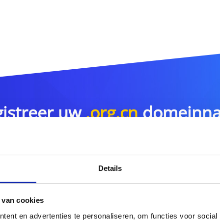
istreer uw
.org.cn
domeinn
.org.cn
Details
r meer domeinnaamextensies?
 van cookies
Ontdek hier ons volledig
ent en advertenties te personaliseren, om functies voor social