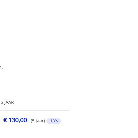
n.
5 JAAR
€ 130,00
(5 jaar)
-13%