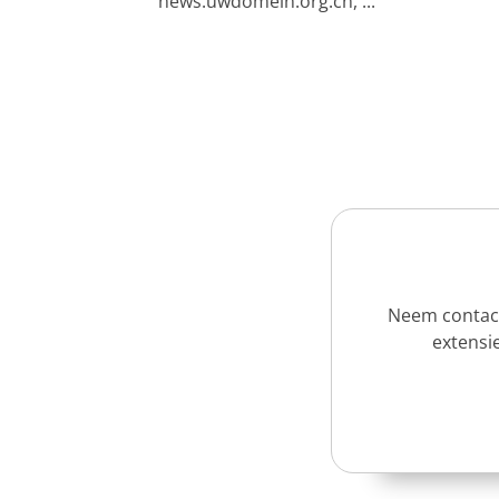
news.uwdomein.org.cn, ...
Neem contact
extensie