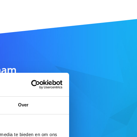
aam
DOMEIN ZOEKEN
Over
e aanbod
 media te bieden en om ons