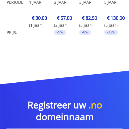
PERIODE:
1 JAAR
2 JAAR
3 JAAR
5 JAAR
€ 30,00
€ 57,00
€ 82,50
€ 130,00
(1 jaar)
(2 jaar)
(3 jaar)
(5 jaar)
PRIJS:
-5%
-8%
-13%
Registreer uw
.no
domeinnaam