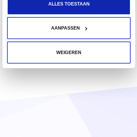
€ 63,99
ALLES TOESTAAN
Vanaf
/ jaar
.dk
AANPASSEN
€ 16,99
Vanaf
/ jaar
WEIGEREN