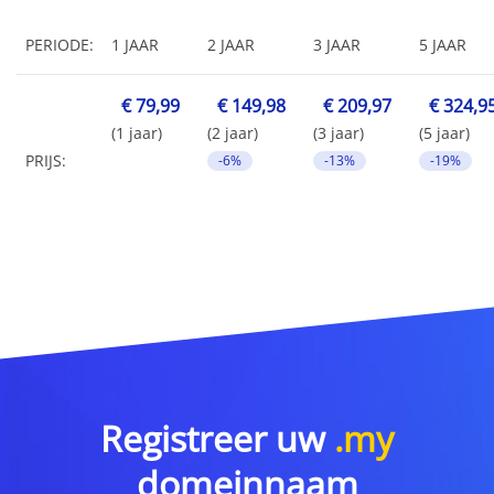
PERIODE:
1 JAAR
2 JAAR
3 JAAR
5 JAAR
€ 79,99
€ 149,98
€ 209,97
€ 324,9
(1 jaar)
(2 jaar)
(3 jaar)
(5 jaar)
PRIJS:
-6%
-13%
-19%
Registreer uw
.my
domeinnaam