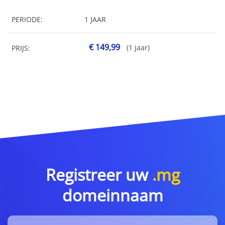
PERIODE:
1 JAAR
€ 149,99
(1 jaar)
PRIJS:
Registreer uw
.mg
domeinnaam