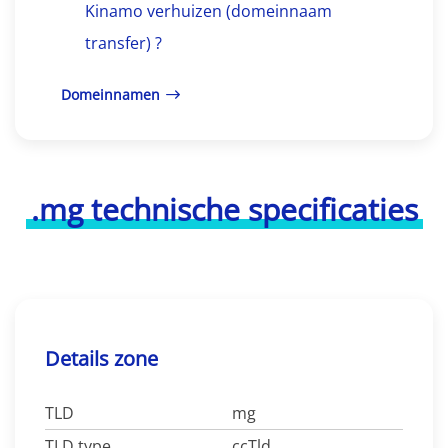
Kinamo verhuizen (domeinnaam
transfer) ?
Domeinnamen
.mg technische specificaties
Details zone
TLD
mg
TLD type
ccTld