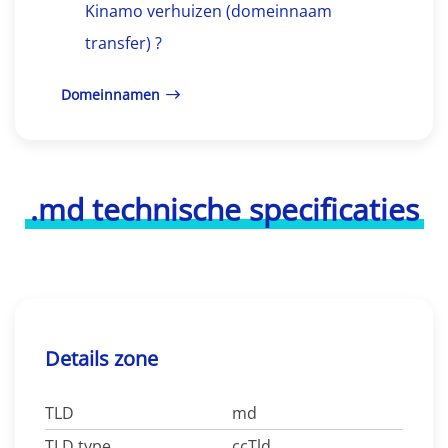
Kinamo verhuizen (domeinnaam
transfer) ?
Domeinnamen
.md technische specificaties
Details zone
TLD
md
TLD type
ccTld