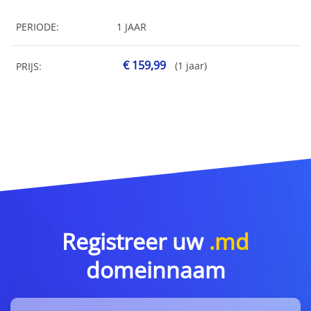
PERIODE:
1 JAAR
€ 159,99
(1 jaar)
PRIJS:
Registreer uw
.md
domeinnaam