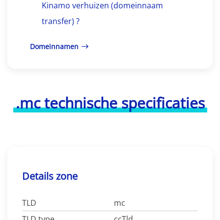
Kinamo verhuizen (domeinnaam
transfer) ?
Domeinnamen
.mc technische specificaties
Details zone
TLD
mc
TLD type
ccTld