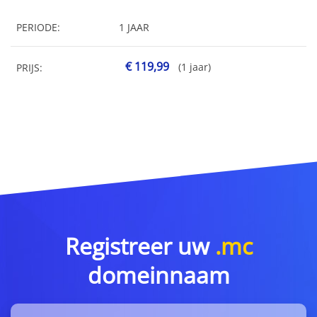
PERIODE:
1 JAAR
€ 119,99
(1 jaar)
PRIJS:
Registreer uw
.mc
domeinnaam