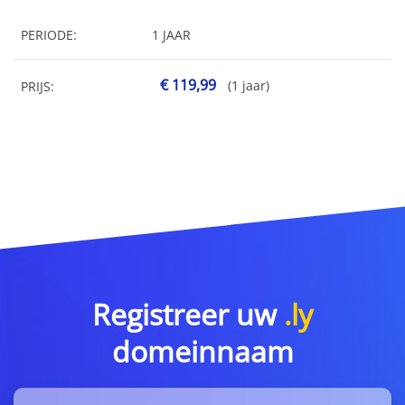
PERIODE:
1 JAAR
€ 119,99
(1 jaar)
PRIJS:
Registreer uw
.ly
domeinnaam