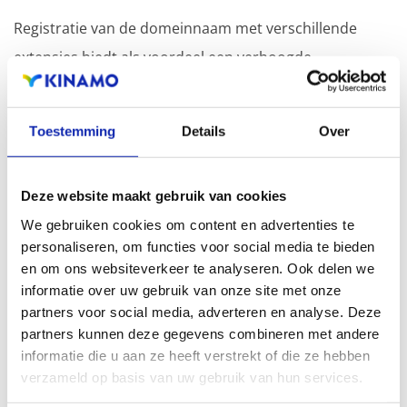
Registratie van de domeinnaam met verschillende
extensies biedt als voordeel een verhoogde
zichtbaarheid in zoekmachines, geografische
aanwezigheid en verbeterde aanwezigheid bij lokale
Toestemming
Details
Over
zoekresultaten in zoekmachines.
Registreer uw domeinnamen
Deze website maakt gebruik van cookies
We gebruiken cookies om content en advertenties te
personaliseren, om functies voor social media te bieden
en om ons websiteverkeer te analyseren. Ook delen we
informatie over uw gebruik van onze site met onze
partners voor social media, adverteren en analyse. Deze
partners kunnen deze gegevens combineren met andere
informatie die u aan ze heeft verstrekt of die ze hebben
verzameld op basis van uw gebruik van hun services.