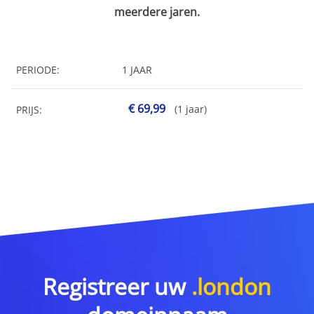
meerdere jaren.
PERIODE:
1 JAAR
€ 69,99
(1 jaar)
PRIJS:
Registreer uw
.london