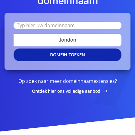
domeinnaam
.london
DOMEIN ZOEKEN
Op zoek naar meer domeinnaamextensies?
Ontdek hier ons volledige aanbod