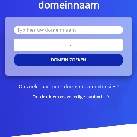
domeinnaam
.is
DOMEIN ZOEKEN
Op zoek naar meer domeinnaamextensies?
Ontdek hier ons volledige aanbod