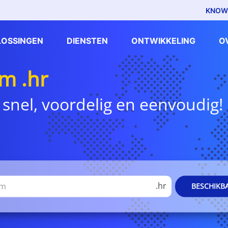
KNOW
LOSSINGEN
DIENSTEN
ONTWIKKELING
O
m .hr
 snel, voordelig en eenvoudig!
.hr
BESCHIKB