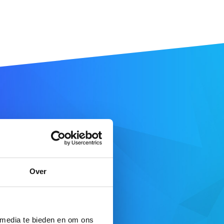
m
Over
DOMEIN ZOEKEN
e aanbod
 media te bieden en om ons