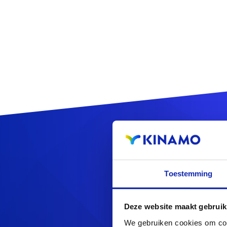
R
Toestemming
Deze website maakt gebruik
Op zoek naa
We gebruiken cookies om cont