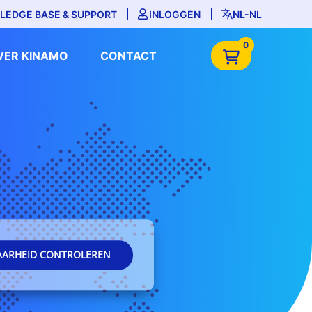
LEDGE BASE & SUPPORT
INLOGGEN
NL-NL
0
VER KINAMO
CONTACT
AARHEID CONTROLEREN