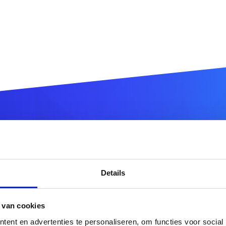
egistreer uw
.hr
domeinnaa
Details
.hr
 van cookies
r meer domeinnaamextensies?
Ontdek hier ons volledig
ent en advertenties te personaliseren, om functies voor social