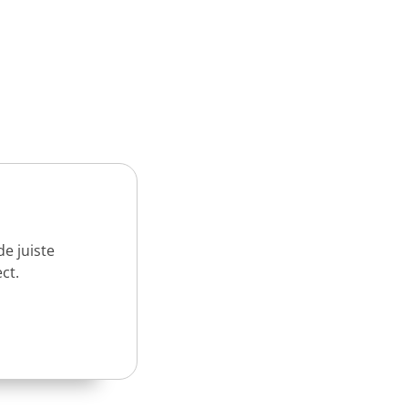
e juiste
ct.