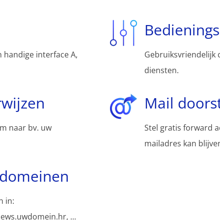
Bediening
 handige interface A,
Gebruiksvriendelijk 
diensten.
wijzen
Mail doors
m naar bv. uw
Stel gratis forward 
mailadres kan blijv
bdomeinen
 in:
ews.uwdomein.hr, ...